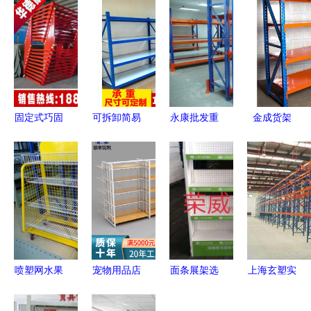
固定式巧固
可拆卸简易
永康批发重
金成货架
架报价与采
货架批发指
型货架 坚
优质仓储货
购指南 厂
南 灵活仓
固耐用与金
架批发一站
家直供、批
储，高效经
华货架批发
式解决方案
发优势解析
济的解决方
价格的深度
案
解析
喷塑网水果
宠物用品店
面条展架选
上海玄塑实
架 选购指
货架的选购
购指南 陈
业——重型