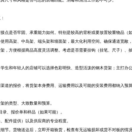
虑其尺寸和风格是否与您的店铺匹配。消毒和清洁工作必不可少。
点：
焊接点是否牢固、承重能力如何。特别是较高的背柜或要放置较重物品（
合使用高架、中岛架、端头架和墙面架，最大化利用空间。确保通道宽敞
货架，方便根据商品高度灵活调整。考虑是否需要挂钩（挂笔、尺子）、
向学生和年轻人的店铺可以选择色彩明快、造型活泼的钢木货架；主打办
同渠道的报价，将货架本身费用、运输费用以及可能的安装费用都纳入预
货架的类型、大致数量和预算。
品目录、报价单和样品（如果可能）。
保、配件提供）以及供应商的专业程度。
项细节。货物送达后，立即开箱验货，检查有无运输损坏或货不对板的情