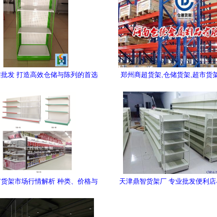
批发 打造高效仓储与陈列的首选
郑州商超货架,仓储货架,超市货
之选
德货架厂,质优价廉
货架市场行情解析 种类、价格与
天津鼎智货架厂 专业批发便利
选购指南
架，一站式采购解决方