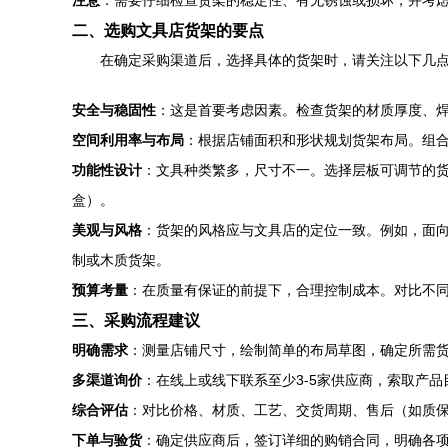
注意
：需要仔细检查货架的稳定性、有无锈蚀或损坏，并考
二、选购文具店货架的要点
在确定采购渠道后，选择具体的货架时，请关注以下几
安全与稳固性
：这是首要考虑因素。检查货架的材质厚度、
空间利用率与布局
：根据店铺面积和形状规划货架布局。组
功能性设计
：文具种类繁多，尺寸不一。选择层板可调节的
盒）。
美观与风格
：货架的风格应与文具店的定位一致。例如，面
制或木质货架。
预算考量
：在质量有保证的前提下，合理控制成本。对比不
三、采购流程建议
明确需求
：测量店铺尺寸，绘制简单的布局草图，确定所需
多渠道询价
：在线上或线下联系至少3-5家供应商，索取产
综合评估
：对比价格、材质、工艺、交货周期、售后（如质
下单与验货
：确定供应商后，签订详细的购销合同，明确各