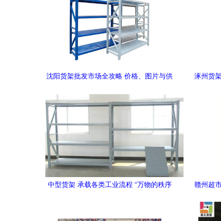
沈阳货架批发市场全攻略 价格、图片与供
涿州货架
应商选择指南
中型货架 承载各类工业流程 “万物的秩序
赣州超市
保障，从容迸发空间效率密码”，浅评合肥
震岳中小库空间储存完美释放精髓案例