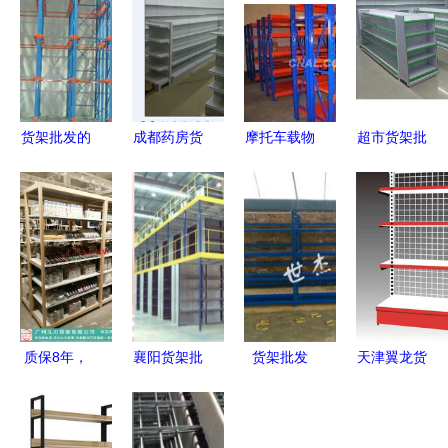
货架批发的
成都药房货
摩托车载物
超市货架批
多样选择
架 厂家直
货架选购指
发指南 西
重型货架与
销与批发价
南与中铝网
安源头供应
厂家直销的
格全解析
批发优势
商全方位解
优势
析
质保8年，
襄阳货架批
货架批发
天津翼龙货
广东伶俐货
发指南 选
高清图片助
架厂 - 专业
架与诺米货
择与采购全
力精准采购
货架展柜批
架展柜批发
面解析
决策
发供应商，