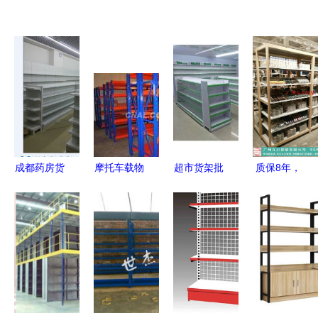
成都药房货
摩托车载物
超市货架批
质保8年，
架 厂家直
货架选购指
发指南 西
广东伶俐货
销与批发价
南与中铝网
安源头供应
架与诺米货
格全解析
批发优势
商全方位解
架展柜批发
析
全解析