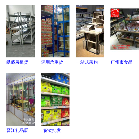
发 一站式
架 您的重
计制作与批
管仓储笼与
解决方案，
型仓储解决
发 一站式
货架批发
从工厂货架
方案专家
采购解决方
提升仓储效
到精品展柜
案
率的关键
的专业供应
皓盛层板货
深圳承重货
一站式采购
广州市食品
架 坚固耐
架 每层300
解决方案
货架批发、
用，价格亲
公斤重型仓
从临沂超市
供应与厂家
民，任意调
储解决方案
货架批发到
直供全攻略
节，方便取
与广东批发
无忧安装全
一站式采购
货
厂家指南
解析
指南
晋江礼品展
货架批发